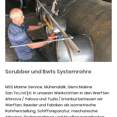
Schiffsinspektionen werden durchgeführt und die
Reparaturkosten werden von uns außerhalb der Kunden
für den Verkauf auf gebrauchten Schiffen festgelegt.
Scrubber und Bwts Systemrohre
MSS Marine Service, Mühendislik, Gemi Makine
San.Tic.Ltd.Şti. In unseren Werkstätten in den Werften
Altınova / Yalova und Tuzla / Istanbul betreuen wir
Werften, Reeder und Fabriken als isometrische
Rohrherstellung, Schiffsreparatur, mechanische
Arbeiten, Drehmaschinen und Nivellierungsarbeiten.