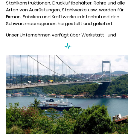
Stahlkonstruktionen, Druckluftbehälter, Rohre und alle
Arten von Ausrüstungen, Stahlwerke usw. werden für
Firmen, Fabriken und Kraftwerke in Istanbul und den
Schwarzmeerregionen hergestellt und geliefert.
Unser Unternehmen verfügt über Werkstatt- und
Schweißerzertifikate, die von seriösen Institutionen
wie DNV-GL WWA, ISO und ISOCAL in der maritimen
Gemeinschaft erworben wurden.