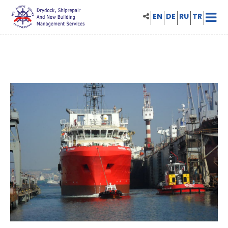
EN
DE
RU
TR