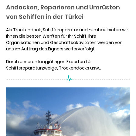
Andocken, Reparieren und Umrüsten
von Schiffen in der Türkei
Als Trockendock, Schiffsreparatur und -umbau bieten wir
Ihnen die besten Werften für Ihr Schiff. Ihre
Organisationen und Geschäftsaktivitäten werden von
uns im Auftrag des Eigners weiterverfolgt.
Durch unseren langjährigen Experten für
Schiffsreparaturzweige, Trockendocks usw.,
Preisangaben und unsere technischen Schulungen kann
bei den berechneten Gesamtberechnungen kein Fehler
zugelassen werden.
Aufgrund der Tatsache, dass wir seit vielen Jahren in
jedem Zweig der Jobs persönlich arbeiten, haben wir
einen erheblichen Rabatt auf diese Weise. Wir können die
angemessensten Preise, Geschäftsbedingungen sowie
eine hohe Arbeitsqualität für das Andocken und die
Reparatur von Schiffen anbieten und Umwandlung.